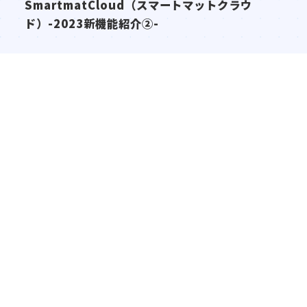
SmartmatCloud（スマートマットクラウ
ド）-2023新機能紹介②-
2021/9/30
「2022国際ホテルレストランショー」出展しま
す！IoTでホテル/旅館のDXに-SmartMat