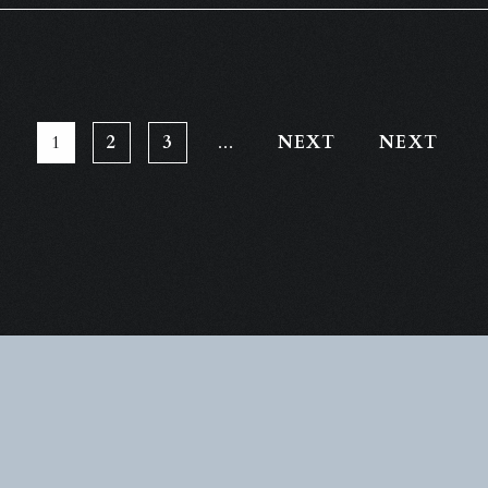
1
2
3
...
NEXT
NEXT