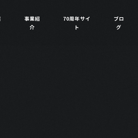
紹
事業紹
70周年サイ
ブロ
介
ト
グ