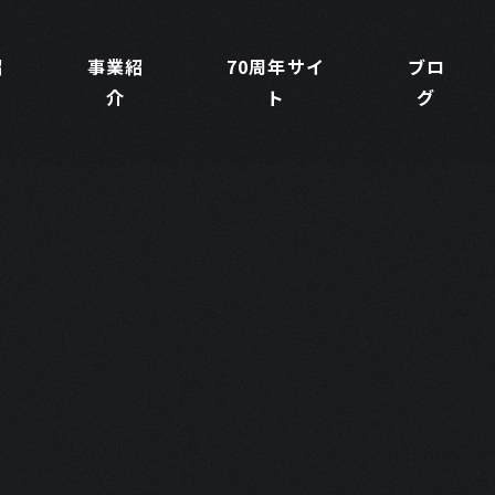
紹
事業紹
70周年サイ
ブロ
介
ト
グ