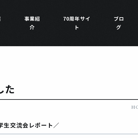
紹
事業紹
70周年サイ
ブロ
介
ト
グ
した
H
学生交流会レポート／