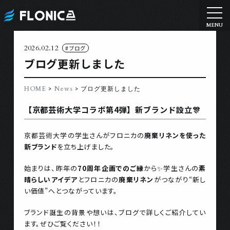
2026.02.12
#ブログ
ブログ更新しました
>
>
HOME
News
ブログ更新しました
【京都芸術大学コラボ第4弾】新ブランド設立
🎊
京都芸術大学の学生さんがフロニカの
廃棄リネンを使った
新ブランド
を立ち上げました。
始まりは、昨年の
70周年企画でのご縁
から✨学生さんの
素
晴らしいアイデア
とフロニカの
廃棄リネン
がつながり“新し
い価値”へとつながっています。
ブランド誕生の背景や想いは、ブログで詳しくご紹介してい
ます。ぜひご覧ください！！