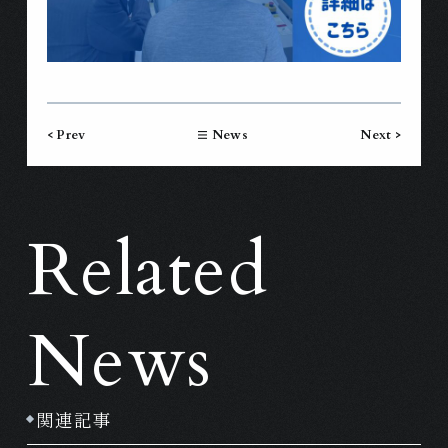
< Prev
News
Next >
Related
News
関連記事