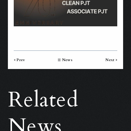
< Prev
News
Next >
Related
News