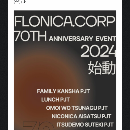
(^^)/♪