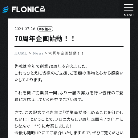
2024.07.26
#取組み
70周年企画始動！！
>
>
HOME
News
70周年企画始動！！
弊社は今年で創業70周年を迎えました。
これもひとえに皆様のご支援、ご愛顧の賜物と心から感謝い
たしております。
これを機に従業員一同、より一層の努力を行い皆様のご愛
顧にお応えしていく所存でございます。
さて、この記念すべき年に「従業員が楽しめることを何かし
たい！！」ということで、フロニカらしい周年企画を7つ（″7″に
ちなんで…^^）に考案しました！
今後も随時HPにてご紹介いたしますので、ぜひご覧ください