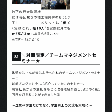
地下の巨大洗濯機
には毎回驚きの様
工場見学のもう1つ
子！
メリットは”
働く
（実はこれ、
幅10
人
”を実際に見ても
ｍ/高さ3ｍ
もある
らえること✨
んです…！Σ(ﾟДﾟ)）
＼対面限定／チームマネジメントセ
ミナー★
休憩をはさんだ後はお待ちかねのチームマネジメントセミナ
ー！！
以前ブログでも少しご紹介していたこのセミナー。
現場社員からの意見をもとに改善を繰り返し、ようやく第1
回目を迎えることができました👏
～企業⇔学生だけでなく、学生同士の交流も大切に～