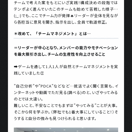
チームで考えた案をもとにいざ実践！構成決めの段階では
テンポよく進んでいたこのチームも始めて苦戦した様子…
(;_:)でも、ここでチーム力が発揮🔥リーダーが全体を見なが
ら各担当に意見を聞き、指示を出し、全員で軌道修正。
＊改めて、「チームマネジメント」とは…
＝リーダーが中心となり、メンバーの能力やモチベーション
を最大限引き出し、チームの生産性を向上させること
➡ゲームを通して1人1人が自然とチームマネジメントを実
践していました👏
”自己分析”や”PDCA”などなど…就活でよく聞く言葉も、イ
ンターネットや動画でただ見る(調べる)のと、いざやってみる
のとでは大違い。
難しいこと、不安なことでもまずは”やってみる”ことが大事。
そこから何を学ぶか。（弊社でも1番大事にしていること！）そ
うすると自分の強みも見つけられると思います。