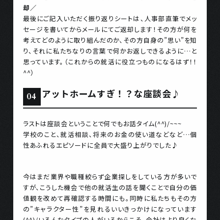
却／
最後にご記入いただく振り返りシートは、人事部直筆でメッ
セージを書いてからメールにてご返却します！その方が何を
考えてどのように取り組んだのか、その方自身の”思い”を知
り、それに私たちなりの言葉で何かお返しできるように…と
思っています。（これからの就活に役立つものになるはず！！
^^）
アットホームすぎ！？な座談会♪
ラストは座談会ということで何でもお話タイム(^^)/~~~
学校のこと、就活相談、将来のお金の使い道などなど…個
性あふれるエピソードに全員で大盛り上がりでした♪
今はまだ業界や職種絞らず企業探しをしている方が多いで
すが、こうした機会で他の就活生の話を聞くことで自分の価
値観を改めて再確認する時間にも。同時に私たちもその方
の”キャラクター性”を見れるいいきっかけになっています
(^^)/いろんなタイプの人がいるからこそ、会社はより良くな